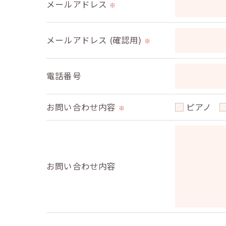
メールアドレス
※
＜個人情報を与えなかった場合に生じる結
必要な情報を頂けない場合は、それに対応
メールアドレス (確認用)
※
＜個人情報の開示･訂正・削除･利用停止の
電話番号
当社では、お客様の個人情報の開示･訂正･
ご本人である事を確認のうえ、対応させて
お問い合わせ内容
ピアノ
個人情報の開示･訂正･削除・利用停止の具
※
お問い合わせ内容