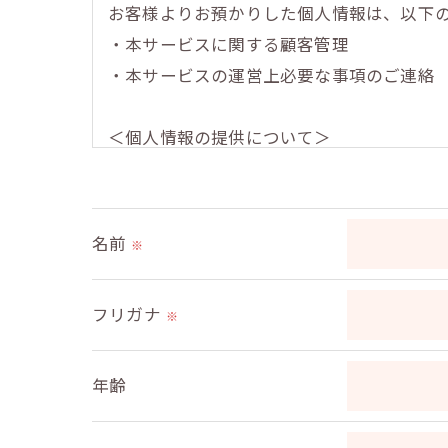
お客様よりお預かりした個人情報は、以下
・本サービスに関する顧客管理
・本サービスの運営上必要な事項のご連絡
＜個人情報の提供について＞
当社ではお客様の同意を得た場合または法
取得した個人情報を第三者に提供すること
名前
※
＜個人情報の委託について＞
当社では、利用目的の達成に必要な範囲に
フリガナ
※
これらの委託先に対しては個人情報保護契
年齢
＜個人情報の安全管理＞
当社では、個人情報の漏洩等がなされない