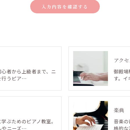
アクセ
初心者から上級者まで、ニ
御殿場
を行うピア…
す。イ
楽典
に学ぶためのピアノ教室。
音楽の
ルやニーズ…
格的な