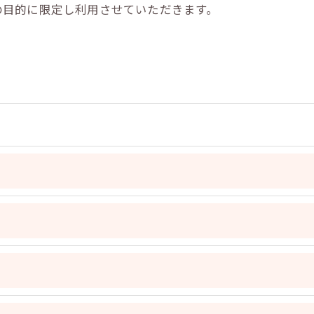
の目的に限定し利用させていただきます。
令に定められた場合を除き、
はいたしません。
おいて、個人情報を外部に委託する場合があります。
約等の措置をとり、適切な監督を行います。
よう、適切に安全管理対策を実施します。