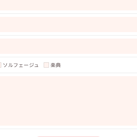
果＞
した当社のサービスをご提供できない場合がございますの
手続について＞
削除・利用停止の手続を定めさせて頂いております。
頂きます。
ソルフェージュ
楽典
体的手続きにつきましては、お電話でお問合せ下さい。