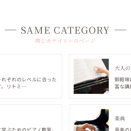
SAME CATEGORY
同じカテゴリーのページ
大人の
それぞれのレベルに合った
御殿場
す。リトミ…
富な講
楽典
に学ぶためのピアノ教室。
音楽の