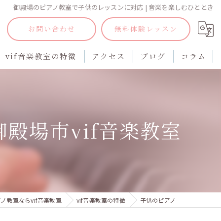
御殿場のピアノ教室で子供のレッスンに対応 | 音楽を楽しむひととき
お問い合わせ
無料体験レッスン
vif音楽教室の特徴
アクセス
ブログ
コラム
子供のピアノ
大人のピアノ
殿場市vif音楽教室
ソルフェージュ
楽典
無料体験
ノ教室ならvif音楽教室
vif音楽教室の特徴
子供のピアノ