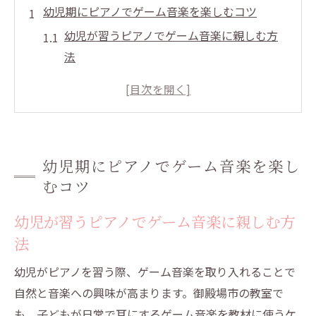
幼児期にピアノでゲーム音楽を楽しむコツ
幼児が習うピアノでゲーム音楽に親しむ方
法
遊び感覚で学ぶ幼児向けピアノレッスンの
魅力
幼児が夢中になるゲーム音楽活用術
楽しく続ける幼児が習うピアノの工夫
幼児期にピアノでゲーム音楽を楽し
幼児の創造力を伸ばすゲーム音楽の活用例
むコツ
御殿場市で選ぶ幼児が習うピアノの魅力
幼児が習うピアノでゲーム音楽に親しむ方
御殿場で見つかる幼児が習うピアノ教室の
法
特長
幼児が安心して通えるピアノ教室の選び方
幼児がピアノを習う際、ゲーム音楽を取り入れることで
御殿場市の幼児が楽しむピアノレッスン体
自然と音楽への興味が高まります。御殿場市の教室で
験
も、子どもが日常で耳にするゲーム音楽を教材に使うケ