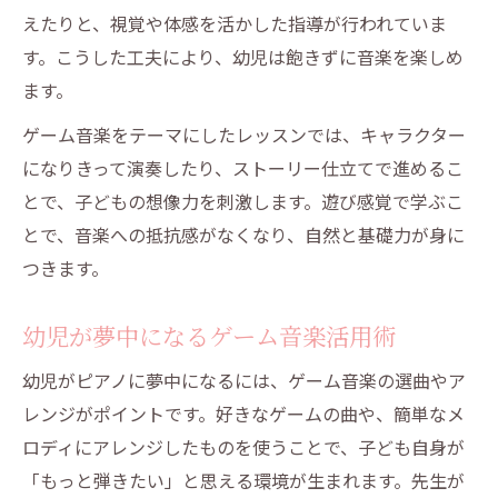
幼児が楽しむゲーム音楽の選び方と工夫
えたりと、視覚や体感を活かした指導が行われていま
す。こうした工夫により、幼児は飽きずに音楽を楽しめ
ピアノとゲーム音楽で広がる幼児の表現力
ます。
楽しく学べる御殿場の幼児向けピアノ教室案内
幼児が習うピアノ教室の選び方と体験ポイ
ゲーム音楽をテーマにしたレッスンでは、キャラクター
ント
になりきって演奏したり、ストーリー仕立てで進めるこ
とで、子どもの想像力を刺激します。遊び感覚で学ぶこ
御殿場市で楽しいピアノ教室を見つける方
とで、音楽への抵抗感がなくなり、自然と基礎力が身に
法
つきます。
幼児が安心して通える教室の特徴
遊び感覚で学べる幼児向けピアノプログラ
幼児が夢中になるゲーム音楽活用術
ム
幼児がピアノに夢中になるには、ゲーム音楽の選曲やア
ピアノ教室でのゲーム音楽活用例
レンジがポイントです。好きなゲームの曲や、簡単なメ
ピアノ経験が幼児の脳発達に与える効果
ロディにアレンジしたものを使うことで、子ども自身が
幼児が習うピアノが脳発達に良い理由
「もっと弾きたい」と思える環境が生まれます。先生が