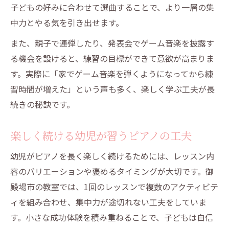
ピアノ経験が幼児の集中力を高める仕組み
子どもの好みに合わせて選曲することで、より一層の集
音楽で育つ幼児の創造力と表現力
中力とやる気を引き出せます。
ゲーム音楽で脳が活性化する幼児期の特徴
また、親子で連弾したり、発表会でゲーム音楽を披露す
幼児が習うピアノが協調性を伸ばす効果
る機会を設けると、練習の目標ができて意欲が高まりま
す。実際に「家でゲーム音楽を弾くようになってから練
習時間が増えた」という声も多く、楽しく学ぶ工夫が長
続きの秘訣です。
楽しく続ける幼児が習うピアノの工夫
幼児がピアノを長く楽しく続けるためには、レッスン内
容のバリエーションや褒めるタイミングが大切です。御
殿場市の教室では、1回のレッスンで複数のアクティビテ
ィを組み合わせ、集中力が途切れない工夫をしていま
す。小さな成功体験を積み重ねることで、子どもは自信