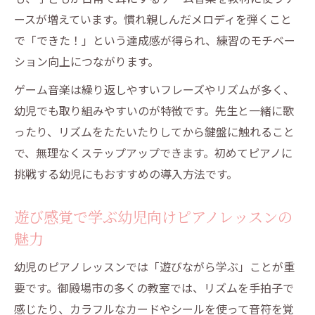
ースが増えています。慣れ親しんだメロディを弾くこと
幼児が習うピアノで広がる音楽の世界
で「できた！」という達成感が得られ、練習のモチベー
御殿場市で育つ幼児の音楽的感性とは
ション向上につながります。
ピアノを始める最適な年齢とその理由
ゲーム音楽は繰り返しやすいフレーズやリズムが多く、
幼児が習うピアノを始めるおすすめ時期
幼児でも取り組みやすいのが特徴です。先生と一緒に歌
何歳から幼児が習うピアノが効果的か
ったり、リズムをたたいたりしてから鍵盤に触れること
ピアノは幼児の成長段階でどう役立つか
で、無理なくステップアップできます。初めてピアノに
幼児が習うピアノの開始時期の考え方
挑戦する幼児にもおすすめの導入方法です。
ピアノ習得が幼児期に与える影響と利点
ゲーム音楽で育つ幼児の音楽的感性とは
遊び感覚で学ぶ幼児向けピアノレッスンの
幼児が習うピアノでゲーム音楽を学ぶ意義
魅力
ゲーム音楽が幼児の音楽的感性を刺激する
幼児のピアノレッスンでは「遊びながら学ぶ」ことが重
理由
要です。御殿場市の多くの教室では、リズムを手拍子で
幼児期のピアノ学習で感性がどう育つか
感じたり、カラフルなカードやシールを使って音符を覚