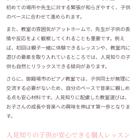
御殿場市のピアノ教室での人見知り配慮の
初めての場所や先生に対する緊張が和らぎやすく、子供
ポイント解説
のペースに合わせて進められます。
人見知りを和らげる体験レッスンの重要性
また、教室の雰囲気がアットホームで、先生が子供の表
御殿場市のピアノ教室での人見知りに適し
情や反応をよく観察してくれることも重要です。例え
た講師選び
ば、初回は親子一緒に体験できるレッスンや、教室内に
少人数・個人指導の教室が御殿場市で人気
遊びの要素を取り入れているところでは、人見知りの子
の理由
供も自然とリラックスできる傾向があります。
御殿場市のピアノ教室での人見知り向けサ
さらに、御殿場市のピアノ教室では、子供同士が無理に
ポート体制
交流する必要がないため、自分のペースで音楽に親しめ
子供が笑顔で通える御殿場市のピアノ教室とは
る点も安心材料です。人見知りに配慮した教室選びは、
どんな場所か
お子さんの成長や音楽への興味を伸ばす第一歩となりま
御殿場市のピアノ教室での人見知りも安心
す。
な雰囲気作り
人見知りの子供が安心できる個人レッスン
親子同伴可能なピアノ教室のメリットを解