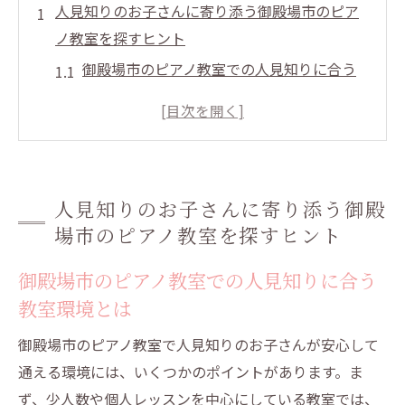
人見知りのお子さんに寄り添う御殿場市のピア
ノ教室を探すヒント
御殿場市のピアノ教室での人見知りに合う
教室環境とは
人見知りの子供が安心できる個人レッスン
の魅力
御殿場市のピアノ教室での人見知りサポー
人見知りのお子さんに寄り添う御殿
ト事例紹介
場市のピアノ教室を探すヒント
親子で参加できる御殿場リトミック活用の
すすめ
御殿場市のピアノ教室での人見知りに合う
御殿場市のピアノ教室での人見知り克服の
教室環境とは
コツ
御殿場市のピアノ教室で人見知りのお子さんが安心して
御殿場市で安心して始められる人見知り対応ピ
通える環境には、いくつかのポイントがあります。ま
アノ教室の選び方
ず、少人数や個人レッスンを中心にしている教室では、