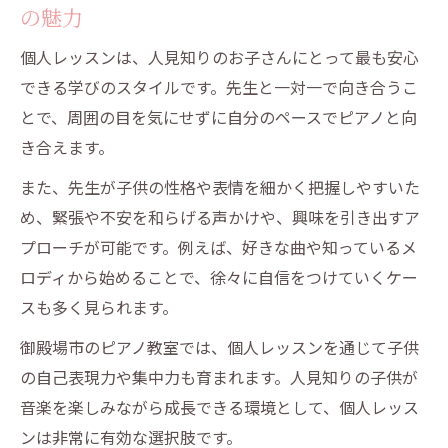
説
の魅力
御殿場市のピアノ教室での人見知り配慮の
個人レッスンは、人見知りのお子さんにとって最も安心
工夫
できる学びのスタイルです。先生と一対一で向き合うこ
子供が自然に馴染める環境の御殿場市ピア
とで、周囲の目を気にせずに自分のペースでピアノと向
ノ教室
き合えます。
御殿場市のピアノ教室での人見知り克服体
また、先生が子供の性格や表情を細かく把握しやすいた
験談
め、緊張や不安を和らげる声かけや、興味を引き出すア
人見知り克服を目指した御殿場市内のピアノ教
プローチが可能です。例えば、好きな曲や知っているメ
室の工夫
ロディから始めることで、徐々に自信をつけていくケー
御殿場市のピアノ教室での人見知り対応指
スも多く見られます。
導の特徴
御殿場市のピアノ教室では、個人レッスンを通じて子供
リトミックや脳育法を導入したレッスン事
の自己表現力や集中力も育まれます。人見知りの子供が
例
音楽を楽しみながら成長できる環境として、個人レッス
御殿場市のピアノ教室での人見知り向けサ
ンは非常に有効な選択肢です。