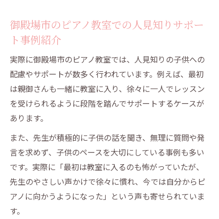
ポート内容
御殿場市のピアノ教室での人見知りサポー
安心して続けられる発表会中心の教室運営
ト事例紹介
御殿場市のピアノ教室での人見知り克服成
功例
実際に御殿場市のピアノ教室では、人見知りの子供への
脳育を重視した御殿場市のピアノレッスンで得
配慮やサポートが数多く行われています。例えば、最初
られる成長とは
は親御さんも一緒に教室に入り、徐々に一人でレッスン
御殿場市のピアノ教室での人見知りと脳発
を受けられるように段階を踏んでサポートするケースが
達の関係
あります。
音楽教育が脳育に与えるメリットを詳しく
また、先生が積極的に子供の話を聞き、無理に質問や発
解説
言を求めず、子供のペースを大切にしている事例も多い
御殿場市のピアノ教室での人見知り克服と
です。実際に「最初は教室に入るのも怖がっていたが、
自己肯定感
先生のやさしい声かけで徐々に慣れ、今では自分からピ
クボタメソッド導入で得られる成長効果と
アノに向かうようになった」という声も寄せられていま
は
す。