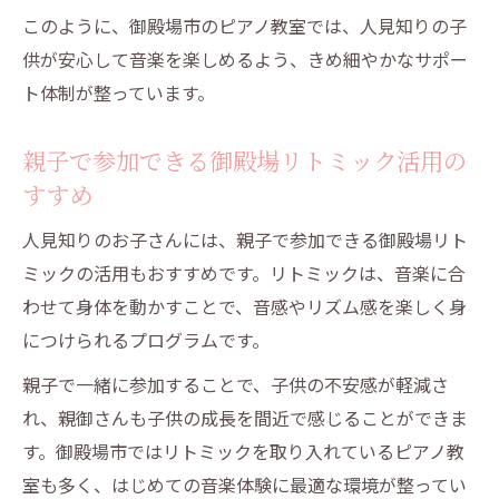
御殿場市のピアノ教室での人見知りサポー
このように、御殿場市のピアノ教室では、人見知りの子
トと知育
供が安心して音楽を楽しめるよう、きめ細やかなサポー
御殿場市でピアノ教室を選ぶ際に意識したい月
ト体制が整っています。
謝とレッスン環境
親子で参加できる御殿場リトミック活用の
御殿場市のピアノ教室での人見知りにも安
すすめ
心な料金体系
月謝相場と安心環境のバランスが重要な理
人見知りのお子さんには、親子で参加できる御殿場リト
由
ミックの活用もおすすめです。リトミックは、音楽に合
御殿場市のピアノ教室での人見知り配慮と
わせて身体を動かすことで、音感やリズム感を楽しく身
教室設備
につけられるプログラムです。
家計に優しい教室選びと体験レッスン活用
親子で一緒に参加することで、子供の不安感が軽減さ
法
れ、親御さんも子供の成長を間近で感じることができま
御殿場市のピアノ教室での人見知りに優し
す。御殿場市ではリトミックを取り入れているピアノ教
い環境チェック
室も多く、はじめての音楽体験に最適な環境が整ってい